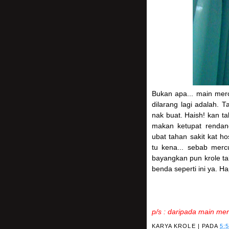
Bukan apa... main mer
dilarang lagi adalah. 
nak buat. Haish! kan t
makan ketupat rendang
ubat tahan sakit kat ho
tu kena... sebab mercu
bayangkan pun krole ta
benda seperti ini ya. H
p/s : daripada main me
KARYA
KROLE
| PADA
5: