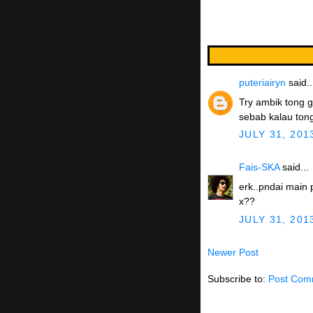
puteriairyn
said..
Try ambik tong g
sebab kalau tong
JULY 31, 201
Fais-SKA
said...
erk..pndai main 
x??
JULY 31, 201
Annamariana19
Newer Post
kenapa dorang s
Subscribe to:
Post Com
JULY 31, 201