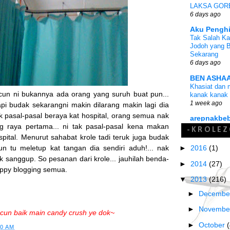
LAKSA GOR
6 days ago
Aku Pengh
Tak Salah K
Jodoh yang B
Sekarang
6 days ago
BEN ASHAA
Khasiat dan 
cun ni bukannya ada orang yang suruh buat pun...
kanak kanak 
1 week ago
Tapi budak sekarangni makin dilarang makin lagi dia
ak pasal-pasal beraya kat hospital, orang semua nak
arepnakbe
Senarai File
 raya pertama... ni tak pasal-pasal kena makan
-KROLEZ
2026 : Wajib
spital. Menurut sahabat krole tadi teruk juga budak
4 weeks ago
►
2016
(1)
n tu meletup kat tangan dia sendiri aduh!... nak
OHBlogger 
k sanggup. So pesanan dari krole... jauhilah benda-
►
2014
(27)
Tanda-Tanda 
appy blogging semua.
Telah Berlak
▼
2013
(216)
4 months ago
►
Decemb
Budak Naka
Air Minuman 
►
Novemb
rcun baik main candy crush ye dok~
Malaysia
5 months ago
►
October
50 AM