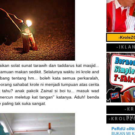
-Krole
-IKLA
an solat sunat tarawih dan taddarus kat masjid...
jamuan makan sedikit. Selalunya waktu ini krole and
ang tentang hm... boleh kata semua perkaralah,
ang sahabat krole ni menjadi tumpuan atas cerita
 tahu? anak pakcik Zainal si boi tu... masuk wad
mercun meletup kat tangan" katanya. Aduh! benda
 paling tak suka sangat.
-K
NU
-KROLEZ
PeRdU cINt
BUKAN MI K