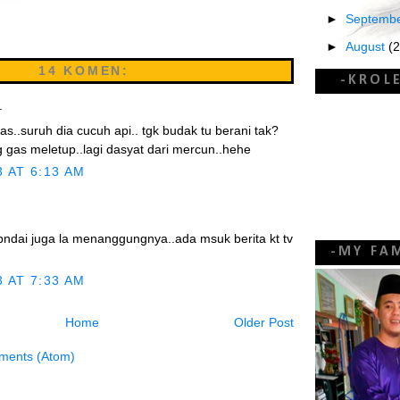
LagunaMer
►
Septemb
Selamat Tah
7 months ago
►
August
(
14 KOMEN:
Encik Titan
▼
July
(39)
-KROL
Harga talak 
Ingatlah 
2 years ago
.
Gara-Gar
Kembara M
as..suruh dia cucuh api.. tgk budak tu berani tak?
Penuhi waktu
 gas meletup..lagi dasyat dari mercun..hehe
Sedihnya C
kebaikan
3 years ago
3 AT 6:13 AM
Semakin 
Puteri Kasi
Nombor C
Ciri – Ciri A
Resmi Indone
Akhirnya 
pndai juga la menanggungnya..ada msuk berita kt tv
3 years ago
-MY FAM
Mening
3 AT 7:33 AM
Biskut Ka
Semua Ma
89
said...
Home
Older Post
Maksud S
uka sangat main mercun nih??
ments (Atom)
Duit Raya
3 AT 8:12 AM
Dah Mula 