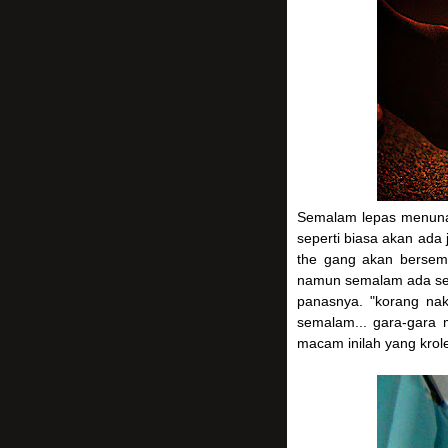
Semalam lepas menunaik
seperti biasa akan ada 
the gang akan bersemb
namun semalam ada seor
panasnya. "korang nak
semalam... gara-gara 
macam inilah yang krole