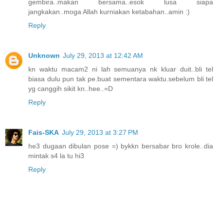
gembira..makan bersama..esok lusa siapa
jangkakan..moga Allah kurniakan ketabahan..amin :)
Reply
Unknown
July 29, 2013 at 12:42 AM
kn waktu macam2 ni lah semuanya nk kluar duit..bli tel
biasa dulu pun tak pe.buat sementara waktu.sebelum bli tel
yg canggih sikit kn..hee..=D
Reply
Fais-SKA
July 29, 2013 at 3:27 PM
he3 dugaan dibulan pose =) bykkn bersabar bro krole..dia
mintak s4 la tu hi3
Reply