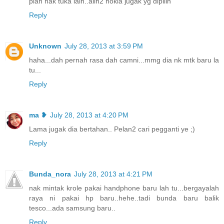
plan nak tuka lain..alih2 nokia jugak yg dipilih
Reply
Unknown
July 28, 2013 at 3:59 PM
haha...dah pernah rasa dah camni...mmg dia nk mtk baru la
tu...
Reply
ma ❥
July 28, 2013 at 4:20 PM
Lama jugak dia bertahan.. Pelan2 cari pegganti ye ;)
Reply
Bunda_nora
July 28, 2013 at 4:21 PM
nak mintak krole pakai handphone baru lah tu...bergayalah
raya ni pakai hp baru..hehe..tadi bunda baru balik
tesco...ada samsung baru..
Reply