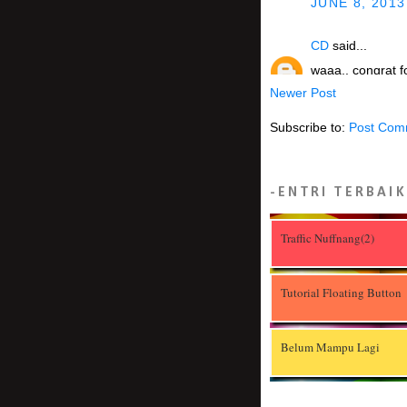
JUNE 8, 2013
CD
said...
waaa.. congrat fo
Newer Post
JUNE 8, 2013
Subscribe to:
Post Com
Dhea Ahmad
said
majlis pd mlm ha
JUNE 8, 2013
-ENTRI TERBAI
PeRdU cINta
said
Traffic Nuffnang(2)
alhamdulillah be
krole..syukur..ra
Tutorial Floating Button
sepupu mr krole 
JUNE 8, 2013
Belum Mampu Lagi
Akupenghibur.c
alhamdulilah :) 
Aku Bergelar Ayah
kepada sepupu k