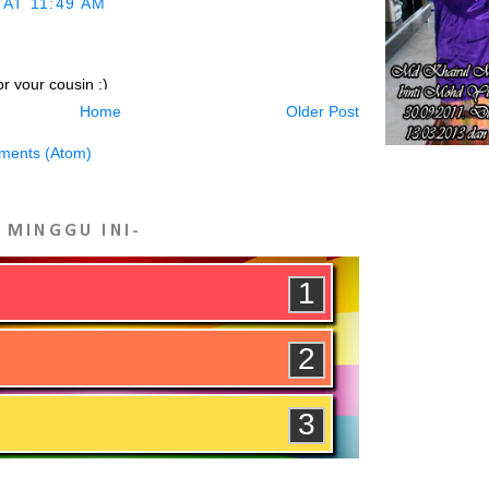
 AT 11:49 AM
Kenapa Pe
Buaian Aj
Hadiah D
r your cousin :)
Header P
Home
Older Post
 AT 11:52 AM
Melancon
ments (Atom)
...
Dalam 
ri ke krole... Apapun tahniah untuk sepupu krole ya
Kesihatan 
 AT 12:00 PM
K MINGGU INI-
Kenduri A
Jadilah Dir
...
Untuk Bab
rtambah ahli keluarga ye mr
madhan kali ini lebih meriah..lebih berkat..moga
Hari Ini A
berbahagia sentiasa.. amin :)
5 Tempat 
 AT 1:02 PM
Pembaca 
om
said...
Dimana L
tahniah ..tambah ahli baru ..selamat pengantin baru
Undi Kro
role