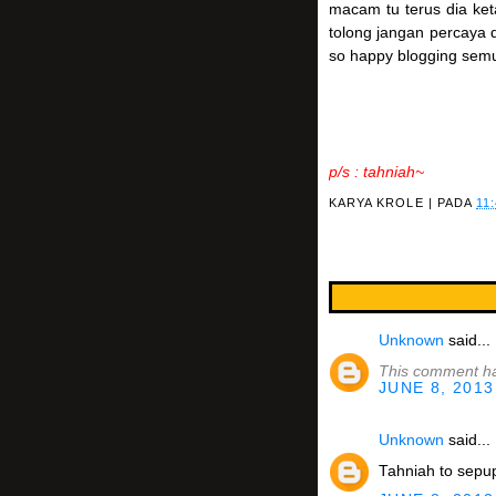
macam tu terus dia keta
tolong jangan percaya 
so happy blogging sem
p/s : tahniah~
KARYA
KROLE
| PADA
11
Unknown
said...
This comment ha
JUNE 8, 2013
Unknown
said...
Tahniah to sepu