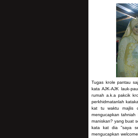
Tugas krole pantau saj
kata AJK-AJK lauk-pa
rumah a.k.a pakcik kro
perkhidmatanlah katak
kat tu waktu majlis 
mengucapkan tahniah 
maniskan? yang buat se
kata kat dia "saya s
mengucapkan welcome t