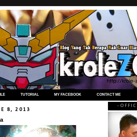
.
ILE
TUTORIAL
MY FACEBOOK
CONTACT ME
-OFFI
E 8, 2013
ja