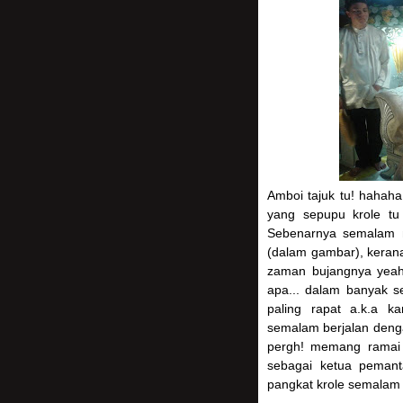
Amboi tajuk tu! hahah
yang sepupu krole tu 
Sebenarnya semalam m
(dalam gambar), keran
zaman bujangnya yeah!
apa... dalam banyak s
paling rapat a.k.a ka
semalam berjalan deng
pergh! memang ramai gi
sebagai ketua pemanta
pangkat krole semalam