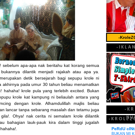
-Krole
-IKLA
a! sebelum apa-apa nak beritahu kat korang semua
bukannya dilantik menjadi rajakah atau apa ya.
erupakan detik bersejarah bagi sepupu krole ni
a akhirnya pada umur 30 tahun beliau menamatkan
 hahaha! krole pula yang terlebih excited. Bukan
epupu krole kat kampung ni beliaulah antara yang
mcing dengan krole. Alhamdulillah majlis beliau
-K
an lancar tanpa sebarang masalah dan tetamu juga
la!. Ohya! nak cerita ni semalam krole diilantik
NU
-KROLEZ
u bahagian lauk-pauk kira dalam tinggi jugalah
PeRdU cINt
 hahaha!.
BUKAN MI K