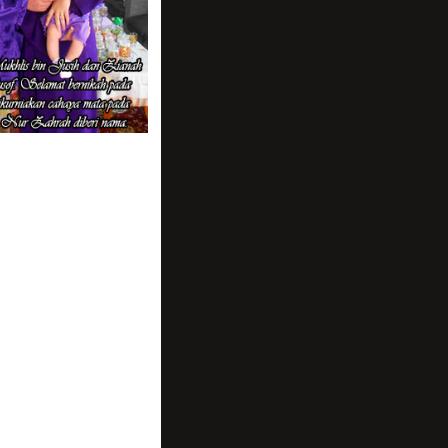
rlu Undi Krole
aib Popo
ah Sampai
ertamaku
g Ke 3 Buah Negara
Masa Sehari
Itu Penting
kikah Baby Zahrah
i Sendiri
y Zahrah
ku Dapat Tahu
Ping Blog Di Malaysia
Setia
etaknya Kebahagiaan
le : Digi WWWOW Award