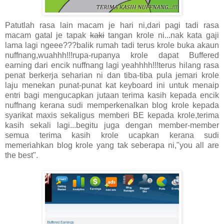
Patutlah rasa lain macam je hari ni,dari pagi tadi rasa
macam gatal je tapak
kaki
tangan krole ni...nak kata gaji
lama lagi ngeee???balik rumah tadi terus krole buka akaun
nuffnang,wuahhh!!!rupa-rupanya krole dapat Buffered
earning dari encik nuffnang lagi yeahhhh!!!terus hilang rasa
penat berkerja seharian ni dan tiba-tiba pula jemari krole
laju menekan punat-punat kat keyboard ini untuk menaip
entri bagi mengucapkan jutaan terima kasih kepada encik
nuffnang kerana sudi memperkenalkan blog krole kepada
syarikat maxis sekaligus memberi BE kepada krole,terima
kasih sekali lagi...begitu juga dengan member-member
semua terima kasih krole ucapkan kerana sudi
memeriahkan blog krole yang tak seberapa ni,"you all are
the best".