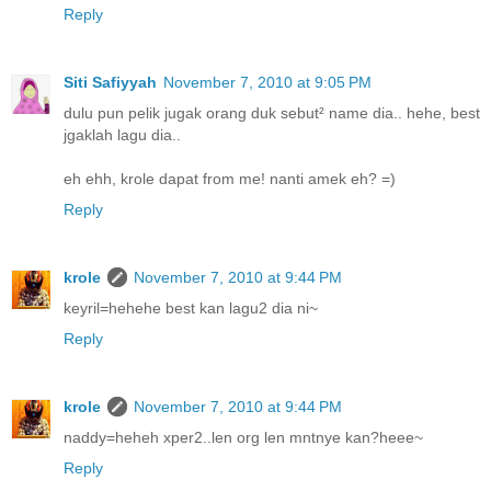
Reply
Siti Safiyyah
November 7, 2010 at 9:05 PM
dulu pun pelik jugak orang duk sebut² name dia.. hehe, best
jgaklah lagu dia..
eh ehh, krole dapat from me! nanti amek eh? =)
Reply
krole
November 7, 2010 at 9:44 PM
keyril=hehehe best kan lagu2 dia ni~
Reply
krole
November 7, 2010 at 9:44 PM
naddy=heheh xper2..len org len mntnye kan?heee~
Reply