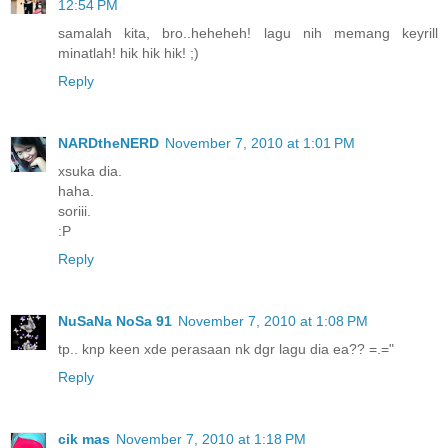
12:54 PM
samalah kita, bro..heheheh! lagu nih memang keyrill
minatlah! hik hik hik! ;)
Reply
NARDtheNERD
November 7, 2010 at 1:01 PM
xsuka dia.
haha.
soriii.
:P
Reply
NuSaNa NoSa 91
November 7, 2010 at 1:08 PM
tp.. knp keen xde perasaan nk dgr lagu dia ea?? =.="
Reply
cik mas
November 7, 2010 at 1:18 PM