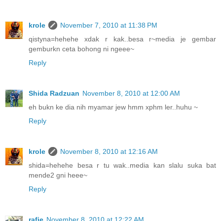
krole
November 7, 2010 at 11:38 PM
qistyna=hehehe xdak r kak..besa r~media je gembar
gemburkn ceta bohong ni ngeee~
Reply
Shida Radzuan
November 8, 2010 at 12:00 AM
eh bukn ke dia nih myamar jew hmm xphm ler..huhu ~
Reply
krole
November 8, 2010 at 12:16 AM
shida=hehehe besa r tu wak..media kan slalu suka bat
mende2 gni heee~
Reply
rafie
November 8, 2010 at 12:22 AM