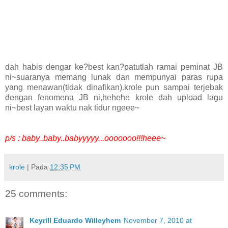
dah habis dengar ke?best kan?patutlah ramai peminat JB
ni~suaranya memang lunak dan mempunyai paras rupa
yang menawan(tidak dinafikan).krole pun sampai terjebak
dengan fenomena JB ni,hehehe krole dah upload lagu
ni~best layan waktu nak tidur ngeee~
p/s : baby..baby..babyyyyy...ooooooo!!!heee~
krole
| Pada
12:35 PM
25 comments:
Keyrill Eduardo Willeyhem
November 7, 2010 at