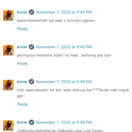
krole
November 7, 2010 at 9:45 PM
keen=heeheheh sal wak x mnt kot ngeee~
Reply
krole
November 7, 2010 at 9:45 PM
permysuri=hehehe xdak r tu wak...bohong jew tue~
Reply
krole
November 7, 2010 at 9:46 PM
trah wan=wuahh tol ker~ade linknya ker???krole nak tngok
jgk~
Reply
krole
November 7, 2010 at 9:46 PM
redboyku=hehehe tp redboyku lagi cute heee~