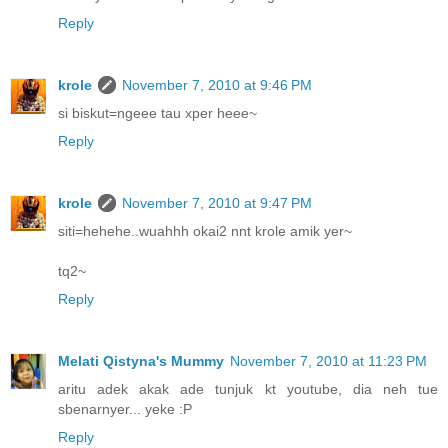
Reply
krole
November 7, 2010 at 9:46 PM
si biskut=ngeee tau xper heee~
Reply
krole
November 7, 2010 at 9:47 PM
siti=hehehe..wuahhh okai2 nnt krole amik yer~
tq2~
Reply
Melati Qistyna's Mummy
November 7, 2010 at 11:23 PM
aritu adek akak ade tunjuk kt youtube, dia neh tue
sbenarnyer... yeke :P
Reply