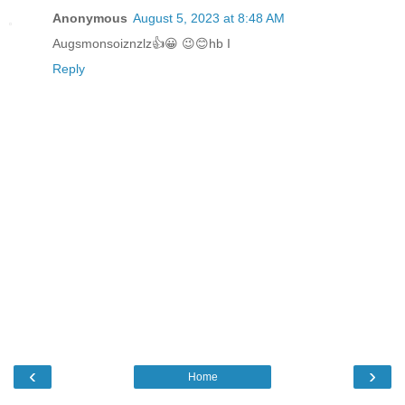
Anonymous
August 5, 2023 at 8:48 AM
Augsmonsoiznzlz👍😀 😉😊hb I
Reply
‹
›
Home